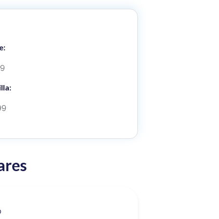
e:
19
lla:
99
ares
o