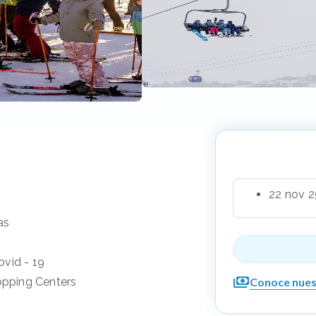
22 nov 2
as
ovid - 19
Conoce nues
pping Centers