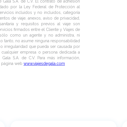
 Gala S.A. de C.V. El contrato de adhesión
lidado por la Ley Federal de Protección al
rvicios incluidos y no incluidos, categoría
entos de viaje, anexos, aviso de privacidad,
nitaria y requisitos previos al viaje son
icios firmados entre el Cliente y Viajes de
a sólo como un agente y no administra, ni
 lo tanto, no asume ninguna responsabilidad
o o irregularidad que pueda ser causada por
e cualquier empresa o persona dedicada a
e Gala S.A. de C.V. Para más información,
ra página web
www.viajesdegala.com