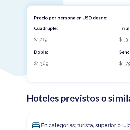
Precio por persona en USD desde:
Cuádruple:
Tripl
$1,219
$1,3
Doble:
Senci
$1,369
$1,7
Hoteles previstos o simil
En categorías; turista, superior o luj