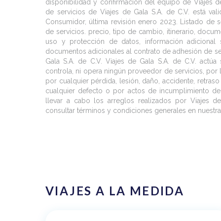
disponibilidad y confirmación del equipo de Viajes de
de servicios de Viajes de Gala S.A. de C.V. está va
Consumidor, última revisión enero 2023. Listado de se
de servicios. precio, tipo de cambio, itinerario, docum
uso y protección de datos, información adicional sa
documentos adicionales al contrato de adhesión de serv
Gala S.A. de C.V. Viajes de Gala S.A. de C.V. actú
controla, ni opera ningún proveedor de servicios, por
por cualquier pérdida, lesión, daño, accidente, retras
cualquier defecto o por actos de incumplimiento d
llevar a cabo los arreglos realizados por Viajes d
consultar términos y condiciones generales en nuest
VIAJES A LA MEDIDA