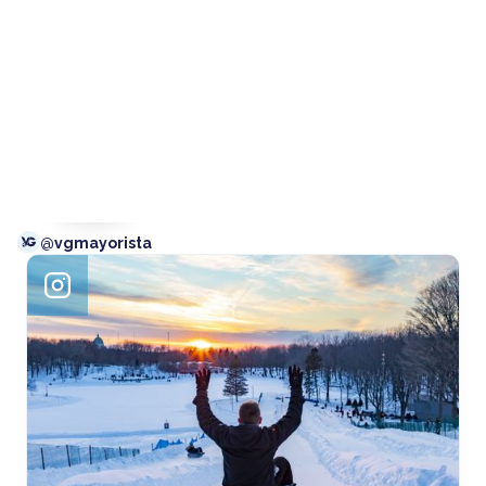
Siguenos
@
vgmayorista