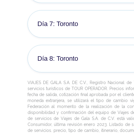
Desayuno. Salida hacia Niágara Falls, pasando
islas. Por la tarde llegada a Toronto, una de las
precioso pueblito de estilo victoriano, local
y capital económica de Canadá. Alojamiento.
mundialmente por su famoso Vino de Hielo.
Día 7: Toronto
majestuosas y famosas cataratas que deslumbr
agua y que son una de las mayores atraccione
Desayuno. El recorrido de hoy empieza visitand
paseo a bordo del barco Voyage to the Falls que 
nuevo city Hall, el Parlamento de la Provincia
que forman las famosas cataratas. Regreso a Tor
Toronto, la Torre CN (subida opcional), el antiguo 
Día 8: Toronto
San Lorenzo. Descubra una ciudad vibrante y mu
aprovechar de visitar por su cuenta alguno de
Desayuno. Si el horario de su vuelo lo permite
Bellas Artes, Royal Ontario Museum o el Hockey
descubriendo la ciudad a su aire. A la hora conve
y hacer compras en el famoso centro comercial E
VIAJES DE GALA S.A. DE C.V., Registro Nacional d
Toronto. Fin de nuestros servicios.
servicios turísticos de TOUR OPERADOR. Precios info
fecha de salida, cotización final aprobada por el clie
moneda extranjera, se utilizará el tipo de cambio vi
Federación al momento de la realización de la contr
disponibilidad y confirmación del equipo de Viajes de
de servicios de Viajes de Gala S.A. de C.V. está va
Consumidor, última revisión enero 2023. Listado de se
de servicios. precio, tipo de cambio, itinerario, docum