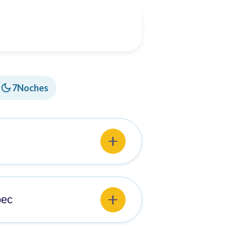
-
7
Noches
. Alojamiento en Montreal.
bec