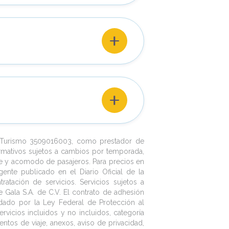
 en camino por Niagara-on-the-Lake,
 ciudades más multiculturales del mundo
izado en Valle de Niágara reconocido
 A continuación, llegaremos a las
arán con su impresionante caudal de
s en Norteamérica. Realizaremos un
o Toronto. Recorrido por el antiguo y
nos llevará a los pies de la herradura
, el Barrio Chino, la Universidad de
onto y alojamiento.
distrito de las destilerías y el mercado
lticultural. Resto del día libre para
 los numerosos museos de la ciudad:
 tiempo libre en Toronto para seguir
 Hall of Fame. También puede perderse
niente, traslado hacia el aeropuerto de
aton’s Center. Alojamiento.
e Turismo 3509016003, como prestador de
rmativos sujetos a cambios por temporada,
nte y acomodo de pasajeros. Para precios en
gente publicado en el Diario Oficial de la
atación de servicios. Servicios sujetos a
 Gala S.A. de C.V. El contrato de adhesión
lidado por la Ley Federal de Protección al
rvicios incluidos y no incluidos, categoría
entos de viaje, anexos, aviso de privacidad,