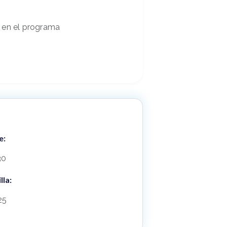
 en el programa
e:
30
lla:
25