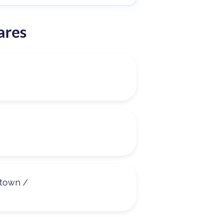
ares
ntown /