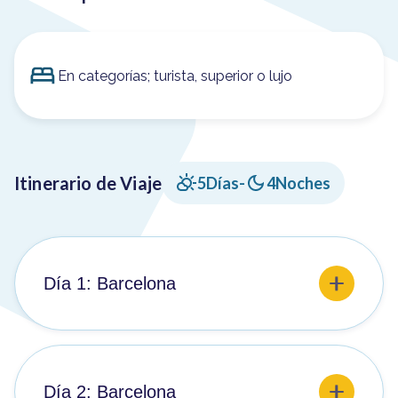
En categorías; turista, superior o lujo
Itinerario de Viaje
5
Días
-
4
Noches
Día 1: Barcelona
Llegada y traslado al hotel. Barcelona combina su
activo ritmo de vida mediterráneo, con calles que
rebosan de vida y actividad, con un carácter
cosmopolita y acogedor con sus visitantes. Volcada
Día 2: Barcelona