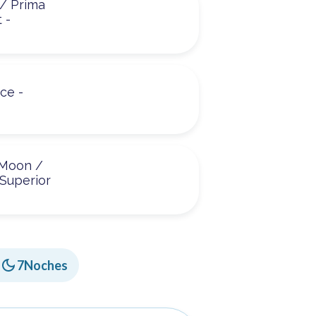
 / Prima
 -
ce -
 Moon /
 Superior
-
7
Noches