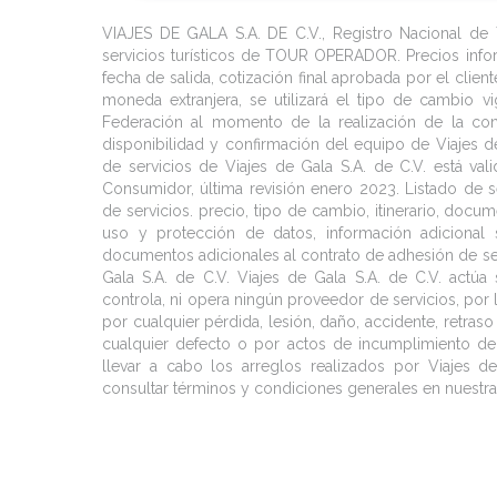
A la hora indicada traslado al aeropuerto Quee
Iglesia Bizantina con suelo de mosaico. Continu
próximo destino. Fin de los servicios.
alojamiento en Amman.
VIAJES DE GALA S.A. DE C.V., Registro Nacional d
servicios turísticos de TOUR OPERADOR. Precios info
fecha de salida, cotización final aprobada por el clie
moneda extranjera, se utilizará el tipo de cambio vi
Federación al momento de la realización de la contr
disponibilidad y confirmación del equipo de Viajes de
de servicios de Viajes de Gala S.A. de C.V. está va
Consumidor, última revisión enero 2023. Listado de se
de servicios. precio, tipo de cambio, itinerario, docum
uso y protección de datos, información adicional sa
documentos adicionales al contrato de adhesión de serv
Gala S.A. de C.V. Viajes de Gala S.A. de C.V. actú
controla, ni opera ningún proveedor de servicios, por
por cualquier pérdida, lesión, daño, accidente, retras
cualquier defecto o por actos de incumplimiento d
llevar a cabo los arreglos realizados por Viajes d
consultar términos y condiciones generales en nuest