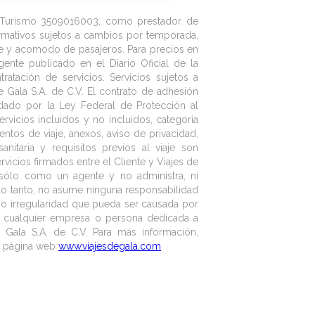
n Alía en Amman para tomar vuelo a su
ación hasta la ciudad de Amman. Cena y
e Turismo 3509016003, como prestador de
rmativos sujetos a cambios por temporada,
nte y acomodo de pasajeros. Para precios en
gente publicado en el Diario Oficial de la
atación de servicios. Servicios sujetos a
 Gala S.A. de C.V. El contrato de adhesión
lidado por la Ley Federal de Protección al
rvicios incluidos y no incluidos, categoría
entos de viaje, anexos, aviso de privacidad,
nitaria y requisitos previos al viaje son
icios firmados entre el Cliente y Viajes de
a sólo como un agente y no administra, ni
 lo tanto, no asume ninguna responsabilidad
o o irregularidad que pueda ser causada por
e cualquier empresa o persona dedicada a
e Gala S.A. de C.V. Para más información,
ra página web
www.viajesdegala.com