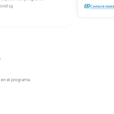
Conoce nues
ovid 19
s
 en el programa