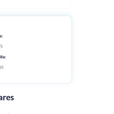
e:
75
lla:
95
ares