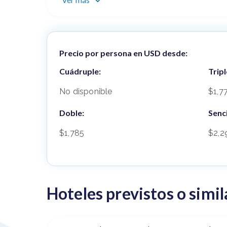
Precio por persona en USD desde:
Cuádruple:
Tripl
No disponible
$1,7
Doble:
Senci
$1,785
$2,2
Hoteles previstos o simil