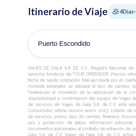
Itinerario de Viaje
4
Días
Puerto Escondido
Ven a conocer este precioso pueblo costero y di
famosas entre los surfistas. Da un paseo mient
VIAJES DE GALA S.A. DE C.V., Registro Nacional d
ricos mariscos o simplemente relájate en sus play
servicios turísticos de TOUR OPERADOR. Precios info
fecha de salida, cotización final aprobada por el clie
moneda extranjera, se utilizará el tipo de cambio vi
Federación al momento de la realización de la contr
disponibilidad y confirmación del equipo de Viajes de
de servicios de Viajes de Gala S.A. de C.V. está va
Consumidor, última revisión enero 2023. Listado de se
de servicios. precio, tipo de cambio, itinerario, docum
uso y protección de datos, información adicional sa
documentos adicionales al contrato de adhesión de serv
Gala S.A. de C.V. Viajes de Gala S.A. de C.V. actú