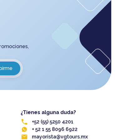
promociones,
¿Tienes alguna duda?
+52 (55) 5250 4201
+ 52 1 55 8096 6922
mayorista@vgtours.mx