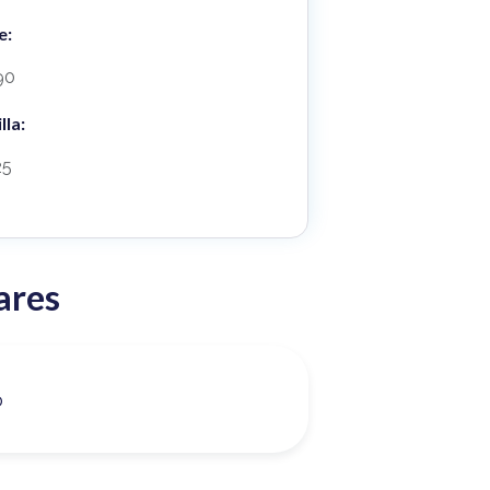
e:
90
lla:
25
ares
o