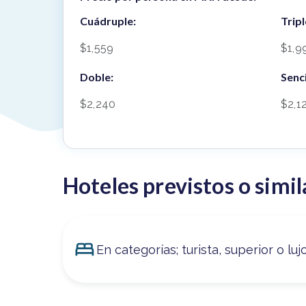
Cuádruple:
Tripl
$1,559
$1,9
Doble:
Senci
$2,240
$2,1
Hoteles previstos o simil
En categorías; turista, superior o luj