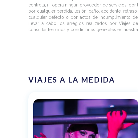
controla, ni opera ningún proveedor de servicios, por
por cualquier pérdida, lesión, daño, accidente, retras
cualquier defecto o por actos de incumplimiento d
llevar a cabo los arreglos realizados por Viajes d
consultar términos y condiciones generales en nuest
VIAJES A LA MEDIDA