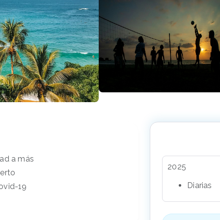
dad a más
2025
uerto
Diarias
ovid-19