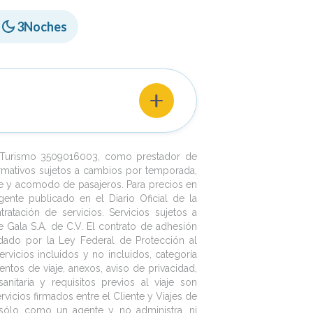
-
3
Noches
sfruta de sus increíbles olas que son
ras compras artesanías, degustas unos
e Turismo 3509016003, como prestador de
as.
rmativos sujetos a cambios por temporada,
nte y acomodo de pasajeros. Para precios en
gente publicado en el Diario Oficial de la
atación de servicios. Servicios sujetos a
 Gala S.A. de C.V. El contrato de adhesión
lidado por la Ley Federal de Protección al
rvicios incluidos y no incluidos, categoría
entos de viaje, anexos, aviso de privacidad,
nitaria y requisitos previos al viaje son
icios firmados entre el Cliente y Viajes de
a sólo como un agente y no administra, ni