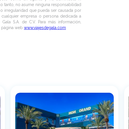
 lo tanto, no asume ninguna responsabilidad
o o irregularidad que pueda ser causada por
e cualquier empresa o persona dedicada a
e Gala S.A. de C.V. Para más información,
ra página web
www.viajesdegala.com